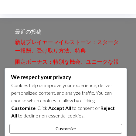
最近の投稿
新規プレイヤーマイルストーン：スタータ
ー報酬、受け取り方法、特典
限定ボーナス：特別な機会、ユニークな報
酬、請求方法
We respect your privacy
季節コード：ホリデーイベント、特別ボー
Cookies help us improve your experience, deliver
ナス、引き換えのヒント
personalized content, and analyze traffic. You can
choose which cookies to allow by clicking
コミュニティマイルストーン：プレイヤー
Customize
. Click
Accept All
to consent or
Reject
の貢献、共有報酬、請求
All
to decline non-essential cookies.
フィードバックマイルストーン：プレイヤ
ーフィードバック報酬、請求プロセス、利
Customize