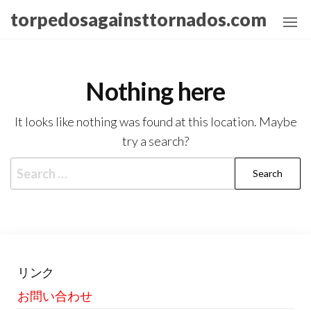
Skip
torpedosagainsttornados.com
to
the
content
Nothing here
It looks like nothing was found at this location. Maybe
try a search?
Search
for:
リンク
お問い合わせ