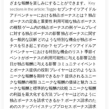
ざまな報酬を楽しみにすることができます。 Key
sections in the article: Toggle セブンナイツアイドル
アドベンチャーにおける独占ボーナスとは？ 独占
ボーナスの定義と重要性 利用可能な独占ボーナス
の種類 ゲーム内の独占ボーナスの例 ゲームプレイ
に対する独占ボーナスの影響 独占ボーナスに関す
る一般的な誤解 どのような特別な機会が独占ボー
ナスを引き起こすのか？ セブンナイツアイドルア
ドベンチャーにおける特別な機会のリスト 季節イ
ベントがボーナスの利用可能性に与える影響 記念
日が独占報酬に与える影響 コミュニティイベント
とボーナス提供の役割 プレイヤーはどのようなユ
ニークな報酬を期待できるか？ 提供されるユニー
クな報酬の種類 ユニークな報酬の価値と魅力 ユニ
ークな報酬と標準的な報酬の比較 ユニークな報酬
の利益を最大化する方法 プレイヤーはどのように
独占ボーナスを請求できるか？ ボーナス請求のた
めのステップバイステッププロセス ボーナス請求