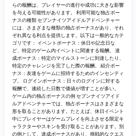
らの報酬は、プレイヤーの進行や成功に大きな影響
を与える可能性があります。 利用可能な独占ボー
ナスの種類 セブンナイツアイドルアドベンチャー
には、さまざまな種類の独占ボーナスがあり、それ
ぞれ異なる利点を提供します。以下は一般的なカテ
ゴリです： イベントボーナス：休日や記念日な
ど、特定のゲーム内イベントに関連する報酬。 達
成ボーナス：特定のマイルストーンに到達したり、
特定のチャレンジを完了した際の報酬。 紹介ボー
ナス：友達をゲームに招待するためのインセンティ
ブ。 ログインボーナス：日々のログインに対する
報酬で、連続した日数で価値が増すことが多い。
ゲーム内の独占ボーナスの例 セブンナイツアイド
ルアドベンチャーでは、独占ボーナスはさまざまな
形を取ることがあります。たとえば、休日イベント
中にプレイヤーはゲームプレイを向上させる限定キ
ャラクターやスキンを受け取ることがあります。別
の例として、達成ボーナスがあり、挑戦的なクエス