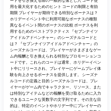
ードを引き換える際の一般的な落とし穴 コード使
用を最大化するためのヒント コードの制限と有効
期限 プレイヤーが期待できる特別なボーナスは？
ホリデーイベント中に利用可能なボーナスの種類
異なるイベント間のボーナスの比較 ボーナスを利
用するためのベストプラクティス 『セブンナイツ
アイドルアドベンチャー』のシーズナルコードと
は？ 『セブンナイツアイドルアドベンチャー』の
シーズナルコードは、プレイヤーがさまざまなゲー
ム内報酬と引き換えられる特別なプロモーションコ
ードです。これらのコードは通常、ホリデーイベン
ト中にリリースされ、プレイヤーにゲームプレイ体
験を向上させるボーナスを提供します。 シーズナ
ルコードの定義と目的 シーズナルコードは、プレ
イヤーがゲーム内でキャラクター、リソース、また
は特別なアイテムなどの報酬を受け取るために入力
できるユニークな英数字の文字列です。その主な目
的は、特定のイベントやホリデー中にプレイヤーの