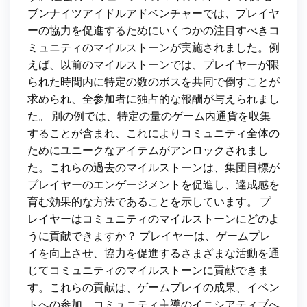
ブンナイツアイドルアドベンチャーでは、プレイヤ
ーの協力を促進するためにいくつかの注目すべきコ
ミュニティのマイルストーンが実施されました。例
えば、以前のマイルストーンでは、プレイヤーが限
られた時間内に特定の数のボスを共同で倒すことが
求められ、全参加者に独占的な報酬が与えられまし
た。 別の例では、特定の量のゲーム内通貨を収集
することが含まれ、これによりコミュニティ全体の
ためにユニークなアイテムがアンロックされまし
た。これらの過去のマイルストーンは、集団目標が
プレイヤーのエンゲージメントを促進し、達成感を
育む効果的な方法であることを示しています。 プ
レイヤーはコミュニティのマイルストーンにどのよ
うに貢献できますか？ プレイヤーは、ゲームプレ
イを向上させ、協力を促進するさまざまな活動を通
じてコミュニティのマイルストーンに貢献できま
す。これらの貢献は、ゲームプレイの成果、イベン
トへの参加、コミュニティ主導のイニシアティブへ