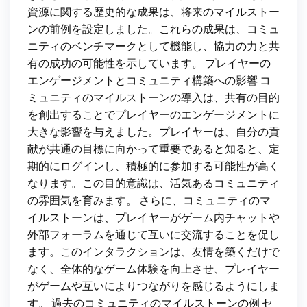
資源に関する歴史的な成果は、将来のマイルストー
ンの前例を設定しました。これらの成果は、コミュ
ニティのベンチマークとして機能し、協力の力と共
有の成功の可能性を示しています。 プレイヤーの
エンゲージメントとコミュニティ構築への影響 コ
ミュニティのマイルストーンの導入は、共有の目的
を創出することでプレイヤーのエンゲージメントに
大きな影響を与えました。プレイヤーは、自分の貢
献が共通の目標に向かって重要であると知ると、定
期的にログインし、積極的に参加する可能性が高く
なります。この目的意識は、活気あるコミュニティ
の雰囲気を育みます。 さらに、コミュニティのマ
イルストーンは、プレイヤーがゲーム内チャットや
外部フォーラムを通じて互いに交流することを促し
ます。このインタラクションは、友情を築くだけで
なく、全体的なゲーム体験を向上させ、プレイヤー
がゲームや互いによりつながりを感じるようにしま
す。 過去のコミュニティのマイルストーンの例 セ