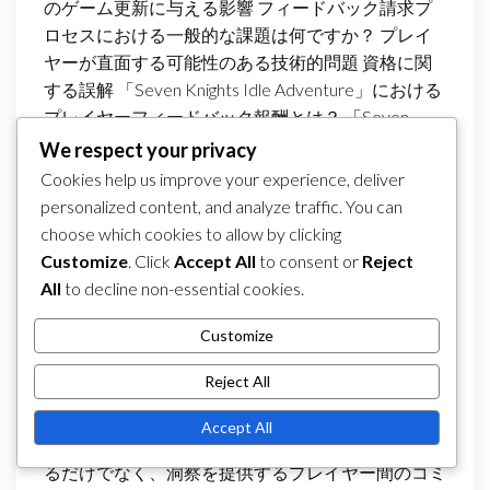
のゲーム更新に与える影響 フィードバック請求プ
ロセスにおける一般的な課題は何ですか？ プレイ
ヤーが直面する可能性のある技術的問題 資格に関
する誤解 「Seven Knights Idle Adventure」における
プレイヤーフィードバック報酬とは？ 「Seven
Knights Idle Adventure」におけるプレイヤーフィー
We respect your privacy
ドバック報酬は、プレイヤーがゲームについての考
Cookies help us improve your experience, deliver
えや体験を共有するために与えられるインセンティ
personalized content, and analyze traffic. You can
ブです。これらの報酬は、エンゲージメントを促進
choose which cookies to allow by clicking
し、開発者がプレイヤーの意見に基づいてゲームを
Customize
. Click
Accept All
to consent or
Reject
改善するのに役立ちます。 プレイヤーフィードバ
All
to decline non-essential cookies.
ックに対する報酬の種類 プレイヤーはフィードバ
ックに対してさまざまな種類の報酬を受け取ること
Customize
ができ、ゲーム体験を向上させます。一般的な報酬
Reject All
には以下が含まれます： ゲーム内通貨 限定アイテ
ム キャラクターのアップグレード 特別イベントへ
Accept All
のアクセス これらの報酬は、即時の利益を提供す
るだけでなく、洞察を提供するプレイヤー間のコミ