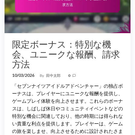
限定ボーナス：特別な機
会、ユニークな報酬、請求
方法
10/03/2026
By
田中太郎
0
「セブンナイツアイドルアドベンチャー」の独占ボ
ーナスは、プレイヤーにユニークな報酬を提供し、
ゲームプレイ体験を向上させます。これらのボーナ
スは、しばしば休日やコミュニティイベントなどの
特別な機会に関連しており、他の時期には得られな
い貴重な利点を提供します。プレイヤーは、ゲーム
の旅を楽しませ、向上させるために設計されたさま