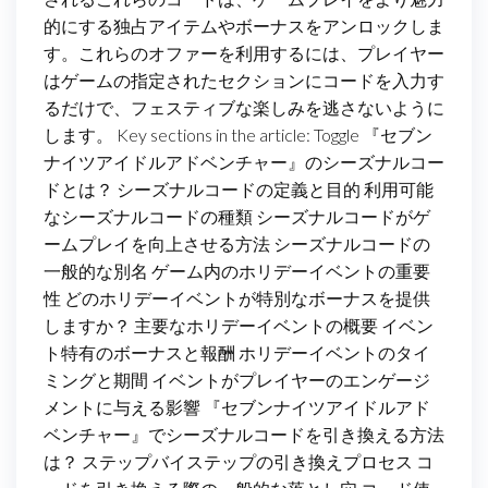
的にする独占アイテムやボーナスをアンロックしま
す。これらのオファーを利用するには、プレイヤー
はゲームの指定されたセクションにコードを入力す
るだけで、フェスティブな楽しみを逃さないように
します。 Key sections in the article: Toggle 『セブン
ナイツアイドルアドベンチャー』のシーズナルコー
ドとは？ シーズナルコードの定義と目的 利用可能
なシーズナルコードの種類 シーズナルコードがゲ
ームプレイを向上させる方法 シーズナルコードの
一般的な別名 ゲーム内のホリデーイベントの重要
性 どのホリデーイベントが特別なボーナスを提供
しますか？ 主要なホリデーイベントの概要 イベン
ト特有のボーナスと報酬 ホリデーイベントのタイ
ミングと期間 イベントがプレイヤーのエンゲージ
メントに与える影響 『セブンナイツアイドルアド
ベンチャー』でシーズナルコードを引き換える方法
は？ ステップバイステップの引き換えプロセス コ