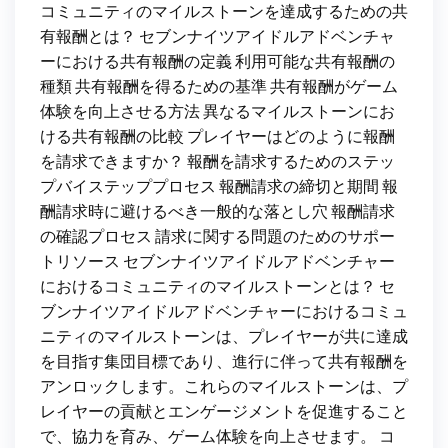
コミュニティのマイルストーンを達成するための共
有報酬とは？ セブンナイツアイドルアドベンチャ
ーにおける共有報酬の定義 利用可能な共有報酬の
種類 共有報酬を得るための基準 共有報酬がゲーム
体験を向上させる方法 異なるマイルストーンにお
ける共有報酬の比較 プレイヤーはどのように報酬
を請求できますか？ 報酬を請求するためのステッ
プバイステッププロセス 報酬請求の締切と期間 報
酬請求時に避けるべき一般的な落とし穴 報酬請求
の確認プロセス 請求に関する問題のためのサポー
トリソース セブンナイツアイドルアドベンチャー
におけるコミュニティのマイルストーンとは？ セ
ブンナイツアイドルアドベンチャーにおけるコミュ
ニティのマイルストーンは、プレイヤーが共に達成
を目指す集団目標であり、進行に伴って共有報酬を
アンロックします。これらのマイルストーンは、プ
レイヤーの貢献とエンゲージメントを促進すること
で、協力を育み、ゲーム体験を向上させます。 コ