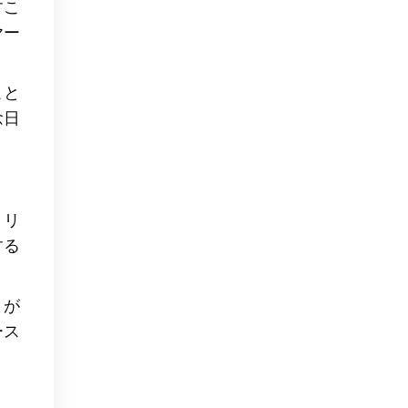
すこ
ヤー
こと
念日
リリ
する
とが
ース