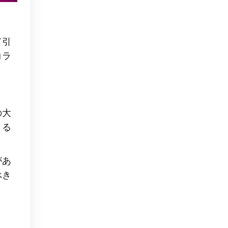
て引
コラ
の大
きる
があ
べき