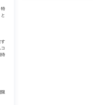
、特
トと
致す
ムコ
期待
間限