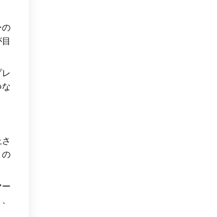
ーの
が目
プレ
つな
上さ
との
ヤー
り、