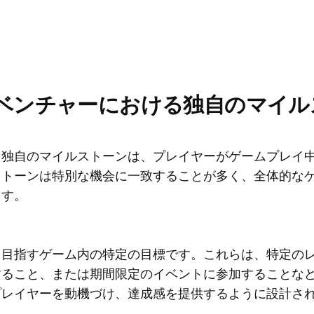
ベンチャーにおける独自のマイル
る独自のマイルストーンは、プレイヤーがゲームプレイ
ストーンは特別な機会に一致することが多く、全体的な
ます。
を目指すゲーム内の特定の目標です。これらは、特定の
すること、または期間限定のイベントに参加することな
プレイヤーを動機づけ、達成感を提供するように設計さ