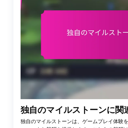
独自のマイルストーンに関
独自のマイルストーンは、ゲームプレイ体験