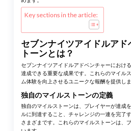
めます。
Key sections in the article:
セブンナイツアイドルアド
トーンとは？
セブンナイツアイドルアドベンチャーにおけ
達成できる重要な成果です。これらのマイル
ム体験を向上させるユニークな報酬を提供し
独自のマイルストーンの定義
独自のマイルストーンは、プレイヤーが達成
ルに到達すること、チャレンジの一連を完了
さまざまです。これらのマイルストーンは、
います。