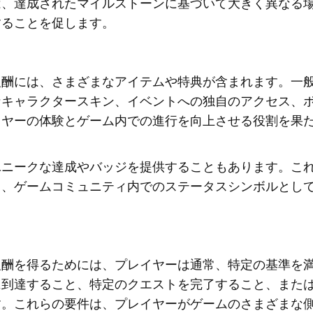
は、達成されたマイルストーンに基づいて大きく異なる
することを促します。
報酬には、さまざまなアイテムや特典が含まれます。一
なキャラクタースキン、イベントへの独自のアクセス、
イヤーの体験とゲーム内での進行を向上させる役割を果
ユニークな達成やバッジを提供することもあります。こ
く、ゲームコミュニティ内でのステータスシンボルとし
報酬を得るためには、プレイヤーは通常、特定の基準を
に到達すること、特定のクエストを完了すること、また
す。これらの要件は、プレイヤーがゲームのさまざまな