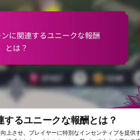
連するユニークな報酬とは？
を向上させ、プレイヤーに特別なインセンティブを提供