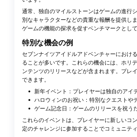
通常、独自のマイルストーンはゲームの進行
別なキャラクターなどの貴重な報酬を提供し
ゲームの機能の探求を促すベンチマークとし
特別な機会の例
セブンナイツアイドルアドベンチャーにおけ
ることが多いです。これらの機会には、ホリ
ンテンツのリリースなどが含まれます。プレ
できます。
新年イベント：プレイヤーは独自のアイ
ハロウィンのお祝い：特別なクエストや
ゲーム記念日：ゲームのリリースを祝う
これらのイベントは、プレイヤーに新しいコ
定のチャレンジに参加することでコミュニテ