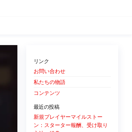
リンク
お問い合わせ
私たちの物語
コンテンツ
最近の投稿
新規プレイヤーマイルストー
ン：スターター報酬、受け取り