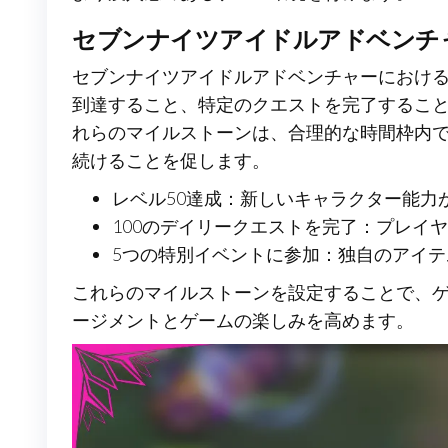
セブンナイツアイドルアドベンチ
セブンナイツアイドルアドベンチャーにおけ
到達すること、特定のクエストを完了するこ
れらのマイルストーンは、合理的な時間枠内
続けることを促します。
レベル50達成：新しいキャラクター能力
100のデイリークエストを完了：プレイ
5つの特別イベントに参加：独自のアイ
これらのマイルストーンを設定することで、
ージメントとゲームの楽しみを高めます。