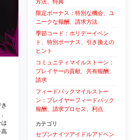
方法、特典
限定ボーナス：特別な機会、ユ
ニークな報酬、請求方法
季節コード：ホリデーイベン
ト、特別ボーナス、引き換えの
ヒント
コミュニティマイルストーン：
プレイヤーの貢献、共有報酬、
請求
フィードバックマイルストー
ン：プレイヤーフィードバック
でき
報酬、請求プロセス、利点
く、
ーは
カテゴリ
を高
セブンナイツアイドルアドベン