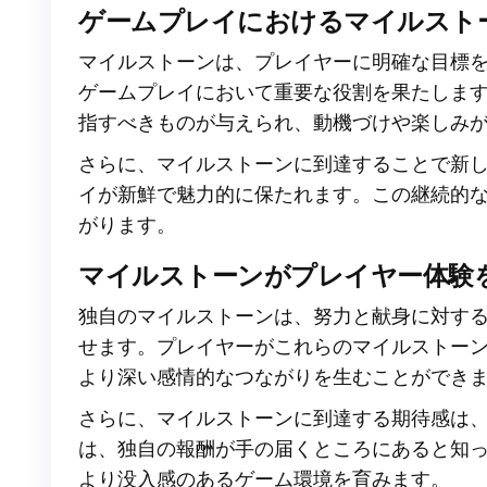
ゲームプレイにおけるマイルスト
マイルストーンは、プレイヤーに明確な目標
ゲームプレイにおいて重要な役割を果たしま
指すべきものが与えられ、動機づけや楽しみ
さらに、マイルストーンに到達することで新
イが新鮮で魅力的に保たれます。この継続的
がります。
マイルストーンがプレイヤー体験
独自のマイルストーンは、努力と献身に対す
せます。プレイヤーがこれらのマイルストー
より深い感情的なつながりを生むことができ
さらに、マイルストーンに到達する期待感は
は、独自の報酬が手の届くところにあると知
より没入感のあるゲーム環境を育みます。