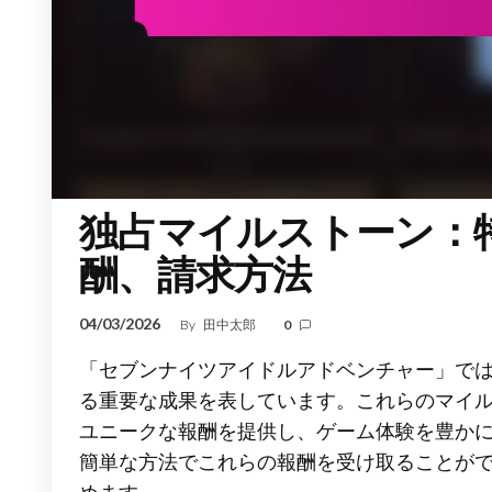
独占マイルストーン：
酬、請求方法
04/03/2026
By
田中太郎
0
「セブンナイツアイドルアドベンチャー」で
る重要な成果を表しています。これらのマイ
ユニークな報酬を提供し、ゲーム体験を豊か
簡単な方法でこれらの報酬を受け取ることが