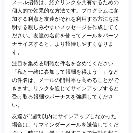
メール招待は、紹介リンクを共有するための
個人的で効果的な方法です。プログラムに参
加する利点と友達がそれを利用する方法を説
明する親しみやすいメッセージを作成してく
ださい。友達の名前を使ってメールをパーソ
ナライズすると、より招待しやすくなりま
す。
注目を集める明確な件名を含めてください。
「私と一緒に参加して報酬を得よう！」など
の件名は、メールの開封率を高めることがで
きます。リンクを通じてサインアップすると
受け取る報酬やボーナスを強調してくださ
い。
友達が1週間以内にサインアップしなかった
場合は、リマインダーメールを送信してくだ
さい。時には、優しく促すことで行動を起こ