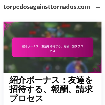
Skip
torpedosagainsttornados.com
to
the
content
紹介ボーナス：友達を
招待する、報酬、請求
プロセス