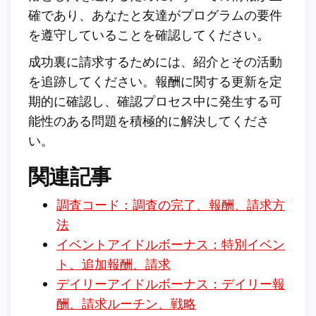
確であり、あなたと友達がプログラムの要件
を遵守していることを確認してください。
成功裏に請求するためには、紹介とその活動
を追跡してください。報酬に関する更新を定
期的に確認し、確認プロセス中に発生する可
能性のある問題を積極的に解決してくださ
い。
関連記事
調査コード：調査の完了、報酬、請求方
法
イベントアイドルボーナス：特別イベン
ト、追加報酬、請求
デイリーアイドルボーナス：デイリー報
酬、請求ルーチン、戦略