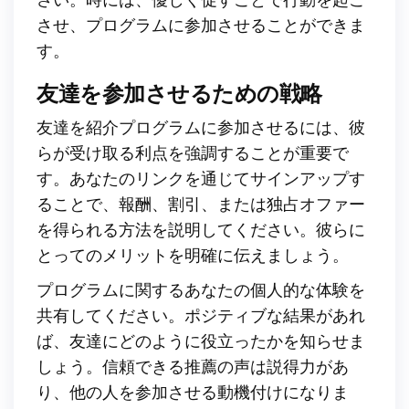
させ、プログラムに参加させることができま
す。
友達を参加させるための戦略
友達を紹介プログラムに参加させるには、彼
らが受け取る利点を強調することが重要で
す。あなたのリンクを通じてサインアップす
ることで、報酬、割引、または独占オファー
を得られる方法を説明してください。彼らに
とってのメリットを明確に伝えましょう。
プログラムに関するあなたの個人的な体験を
共有してください。ポジティブな結果があれ
ば、友達にどのように役立ったかを知らせま
しょう。信頼できる推薦の声は説得力があ
り、他の人を参加させる動機付けになりま