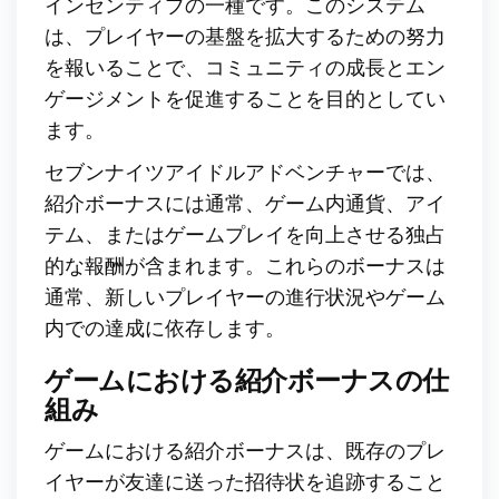
インセンティブの一種です。このシステム
は、プレイヤーの基盤を拡大するための努力
を報いることで、コミュニティの成長とエン
ゲージメントを促進することを目的としてい
ます。
セブンナイツアイドルアドベンチャーでは、
紹介ボーナスには通常、ゲーム内通貨、アイ
テム、またはゲームプレイを向上させる独占
的な報酬が含まれます。これらのボーナスは
通常、新しいプレイヤーの進行状況やゲーム
内での達成に依存します。
ゲームにおける紹介ボーナスの仕
組み
ゲームにおける紹介ボーナスは、既存のプレ
イヤーが友達に送った招待状を追跡すること