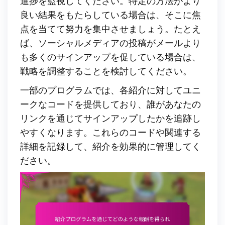
進捗を監視してください。特定の方法がより
良い結果をもたらしている場合は、そこに焦
点を当てて努力を集中させましょう。たとえ
ば、ソーシャルメディアの投稿がメールより
も多くのサインアップを促している場合は、
戦略を調整することを検討してください。
一部のプログラムでは、各紹介に対してユニ
ークなコードを提供しており、誰があなたの
リンクを通じてサインアップしたかを追跡し
やすくなります。これらのコードや関連する
詳細を記録して、紹介を効果的に管理してく
ださい。