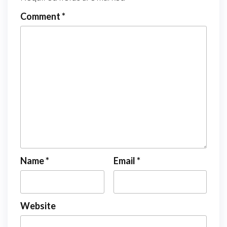
Comment
*
Name
*
Email
*
Website