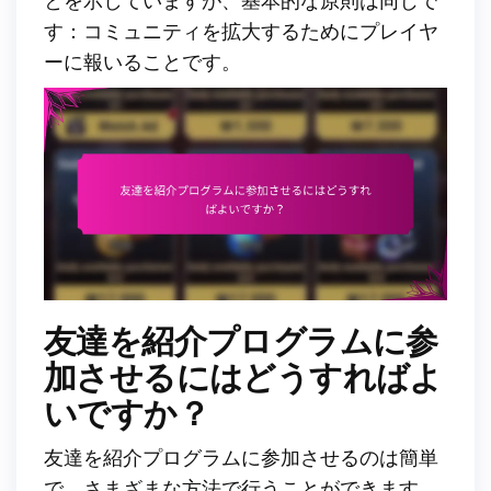
とを示していますが、基本的な原則は同じで
す：コミュニティを拡大するためにプレイヤ
ーに報いることです。
友達を紹介プログラムに参
加させるにはどうすればよ
いですか？
友達を紹介プログラムに参加させるのは簡単
で、さまざまな方法で行うことができます。