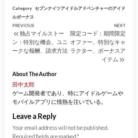
Category
セブンナイツアイドルアドベンチャーのアイド
ルボーナス
Post
Previous
PREVIOUS
NEXT
Next
独占マイルストー
限定コード：期間限定
navigation
Post
Post
ン：特別な機会、ユニ
オファー、特別なキャ
ークな報酬、請求方法
ラクター、ボーナスア
イテム
About The Author
田中太郎
ゲーム開発者であり、特にアイドルゲームや
モバイルアプリに情熱を注いでいる。
Leave a Reply
Your email address will not be published.
Required fields are marked
*