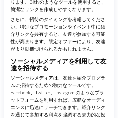
ります。Bitlyのようなツールを使用すると、
簡潔なリンクを作成しやすくなります。
さらに、招待のタイミングを考慮してくださ
い。特別なプロモーションやイベント中に紹
介リンクを共有すると、友達が参加する可能
性が高まります。限定オファーにより、友達
がより動機づけられるかもしれません。
ソーシャルメディアを利用して友
達を招待する
ソーシャルメディアは、友達を紹介プログラ
ムに招待するための強力なツールです。
Facebook、Twitter、Instagramのようなプラ
ットフォームを利用すれば、広範なオーディ
エンスに迅速にリーチできます。紹介リンク
を通じて参加する利点を強調する魅力的な投