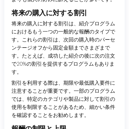
将来の購入に対する割引
将来の購入に対する割引は、紹介プログラム
におけるもう一つの一般的な報酬のタイプで
す。これらの割引は、次回の購入時のパーセ
ンテージオフから固定金額までさまざまで
す。たとえば、成功した紹介の後に次の注文
で20%の割引を提供するプログラムもありま
す。
割引を利用する際は、期限や最低購入要件に
注意することが重要です。一部のプログラム
では、特定のカテゴリや製品に対して割引の
使用を制限することがあるため、細かい条件
を確認することをお勧めします。
報酬の制限と上限